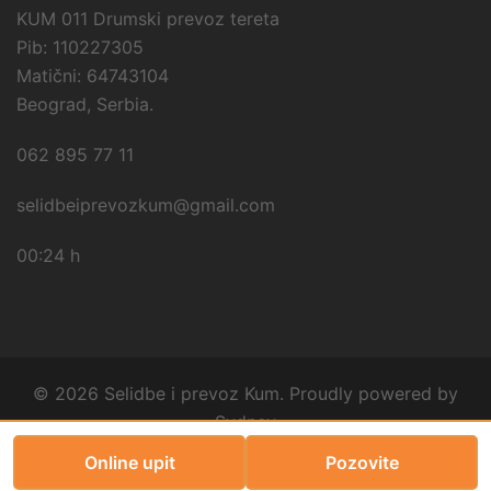
KUM 011 Drumski prevoz tereta
Pib: 110227305
Matični: 64743104
Beograd, Serbia.
062 895 77 11
selidbeiprevozkum@gmail.com
00:24 h
© 2026 Selidbe i prevoz Kum. Proudly powered by
Sydney
Online upit
Pozovite