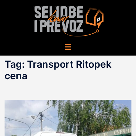
Skip
to
content
Toggle
menu
Tag:
Transport Ritopek
cena