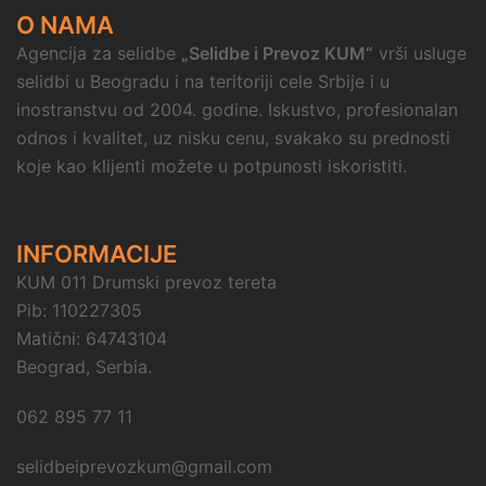
O NAMA
Agencija za selidbe
„Selidbe i Prevoz KUM“
vrši usluge
selidbi u Beogradu i na teritoriji cele Srbije i u
inostranstvu od 2004. godine. Iskustvo, profesionalan
odnos i kvalitet, uz nisku cenu, svakako su prednosti
koje kao klijenti možete u potpunosti iskoristiti.
INFORMACIJE
KUM 011 Drumski prevoz tereta
Pib: 110227305
Matični: 64743104
Beograd, Serbia.
062 895 77 11
selidbeiprevozkum@gmail.com