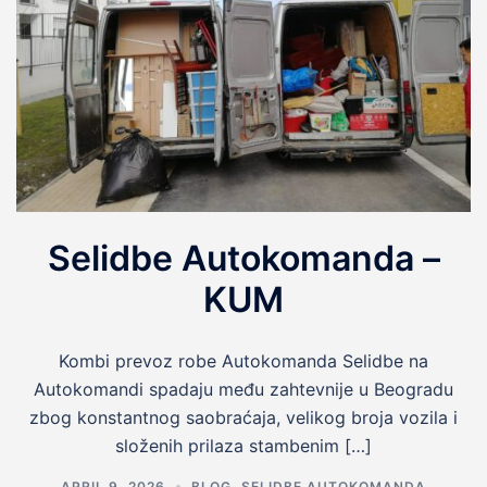
Selidbe Autokomanda –
KUM
Kombi prevoz robe Autokomanda Selidbe na
Autokomandi spadaju među zahtevnije u Beogradu
zbog konstantnog saobraćaja, velikog broja vozila i
složenih prilaza stambenim […]
APRIL 9, 2026
BLOG
,
SELIDBE AUTOKOMANDA