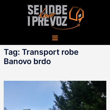
Skip
to
content
Toggle
menu
Tag:
Transport robe
Banovo brdo