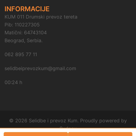
INFORMACIJE
KUM 011 Drumski prevoz tereta
Pib: 110227305
Matični: 64743104
Beograd, Serbia.
062 895 77 11
selidbeiprevozkum@gmail.com
00:24 h
© 2026 Selidbe i prevoz Kum. Proudly powered by
Sydney