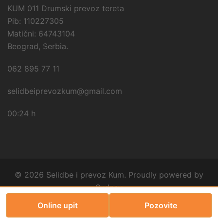
KUM 011 Drumski prevoz tereta
Pib: 110227305
Matični: 64743104
Beograd, Serbia.
062 895 77 11
selidbeiprevozkum@gmail.com
00:24 h
© 2026 Selidbe i prevoz Kum. Proudly powered by
Sydney
Online upit
Pozovite