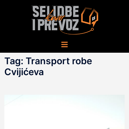
Skip
to
content
Toggle
menu
Tag:
Transport robe
Cvijićeva