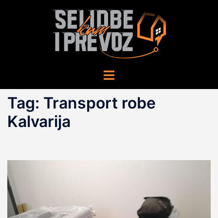
Skip
to
content
Toggle
menu
Tag:
Transport robe
Kalvarija