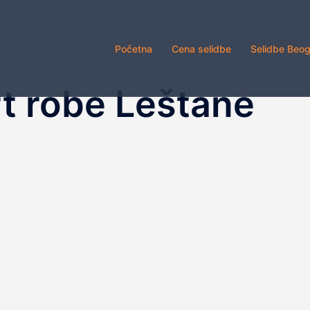
Početna
Cena selidbe
Selidbe Beo
t robe Leštane