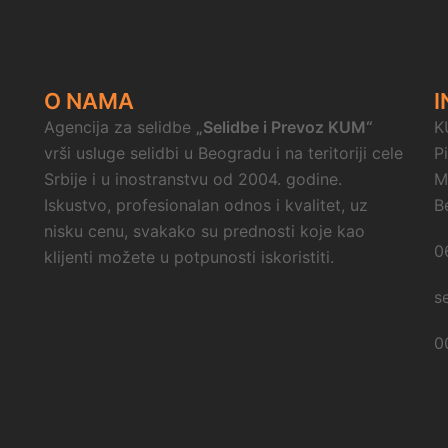
O NAMA
I
Agencija za selidbe
„Selidbe i Prevoz KUM“
K
vrši usluge selidbi u Beogradu i na teritoriji cele
P
Srbije i u inostranstvu od 2004. godine.
M
Iskustvo, profesionalan odnos i kvalitet, uz
B
nisku cenu, svakako su prednosti koje kao
0
klijenti možete u potpunosti iskoristiti.
s
0