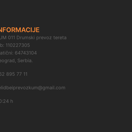
NFORMACIJE
UM 011 Drumski prevoz tereta
ib: 110227305
atični: 64743104
eograd, Serbia.
62 895 77 11
elidbeiprevozkum@gmail.com
0:24 h