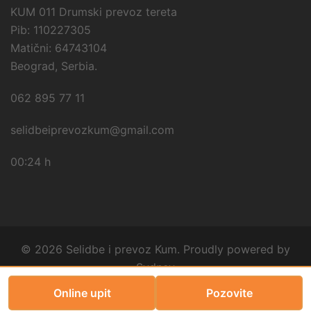
KUM 011 Drumski prevoz tereta
Pib: 110227305
Matični: 64743104
Beograd, Serbia.
062 895 77 11
selidbeiprevozkum@gmail.com
00:24 h
© 2026 Selidbe i prevoz Kum. Proudly powered by
Sydney
Online upit
Pozovite