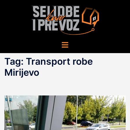
Skip
to
content
Toggle
menu
Tag:
Transport robe
Mirijevo