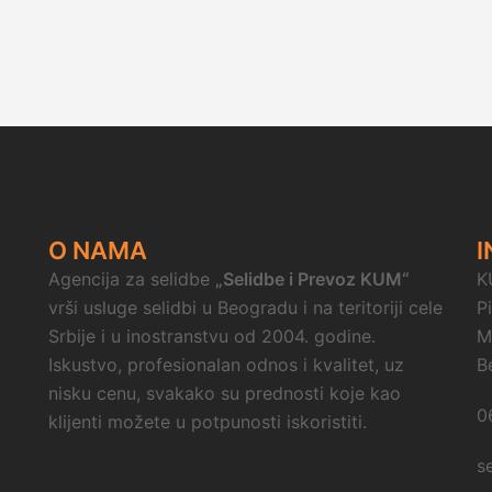
O NAMA
I
Agencija za selidbe
„Selidbe i Prevoz KUM“
K
vrši usluge selidbi u Beogradu i na teritoriji cele
P
Srbije i u inostranstvu od 2004. godine.
M
Iskustvo, profesionalan odnos i kvalitet, uz
B
nisku cenu, svakako su prednosti koje kao
0
klijenti možete u potpunosti iskoristiti.
s