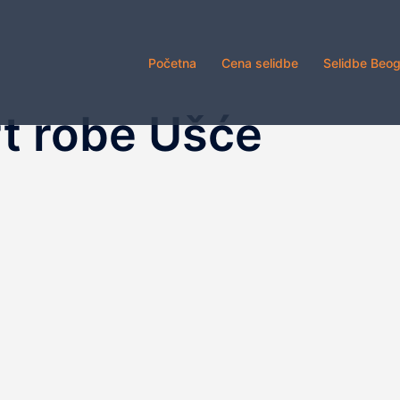
Početna
Cena selidbe
Selidbe Beo
t robe Ušće