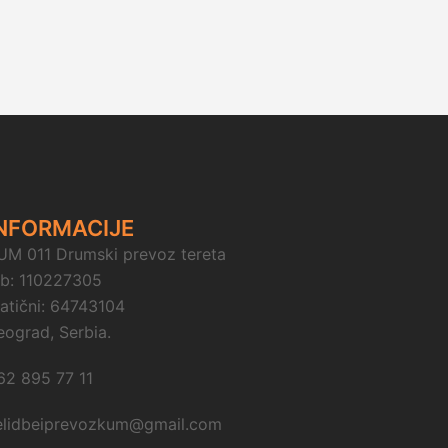
NFORMACIJE
UM 011 Drumski prevoz tereta
ib: 110227305
atični: 64743104
eograd, Serbia.
62 895 77 11
elidbeiprevozkum@gmail.com