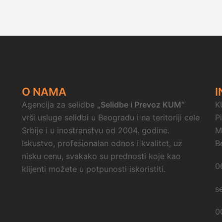
O NAMA
I
Agencija za selidbe
„Selidbe i Prevoz KUM“
K
vrši usluge selidbi u Beogradu i na teritoriji cele
P
Srbije i u inostranstvu od 2004. godine.
M
Iskustvo, profesionalan odnos i kvalitet, uz
B
nisku cenu, svakako su prednosti koje kao
0
klijenti možete u potpunosti iskoristiti.
s
0