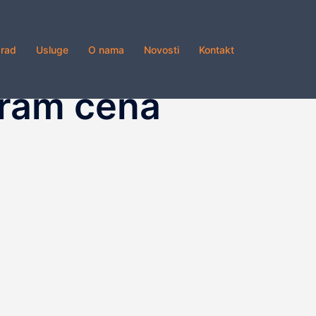
grad
Usluge
O nama
Novosti
Kontakt
eram cena