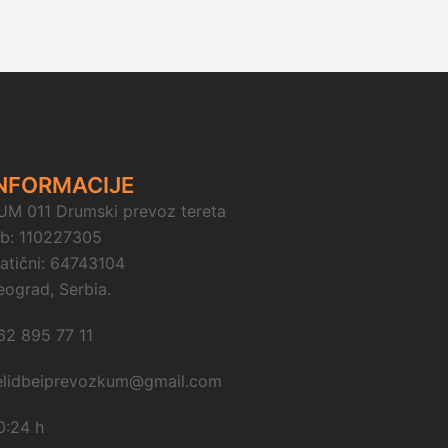
NFORMACIJE
UM 011 Drumski prevoz tereta
ib: 110227305
atični: 64743104
eograd, Serbia.
62 895 77 11
elidbeiprevozkum@gmail.com
0:24 h