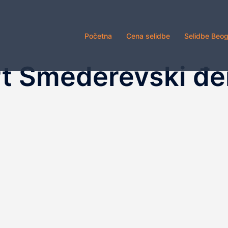
Početna
Cena selidbe
Selidbe Beo
rt Smederevski đ