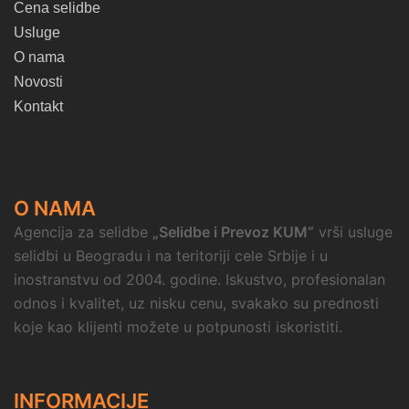
Cena selidbe
Usluge
O nama
Novosti
Kontakt
O NAMA
Agencija za selidbe
„Selidbe i Prevoz KUM“
vrši usluge
selidbi u Beogradu i na teritoriji cele Srbije i u
inostranstvu od 2004. godine. Iskustvo, profesionalan
odnos i kvalitet, uz nisku cenu, svakako su prednosti
koje kao klijenti možete u potpunosti iskoristiti.
INFORMACIJE