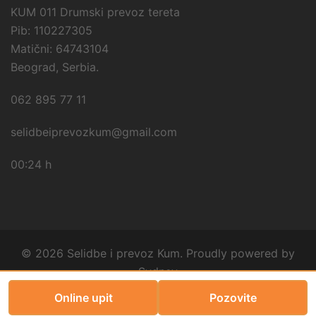
KUM 011 Drumski prevoz tereta
Pib: 110227305
Matični: 64743104
Beograd, Serbia.
062 895 77 11
selidbeiprevozkum@gmail.com
00:24 h
© 2026 Selidbe i prevoz Kum. Proudly powered by
Sydney
Online upit
Pozovite