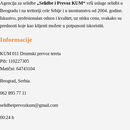
Agencija za selidbe
„Selidbe i Prevoz KUM“
vrši usluge selidbi u
Beogradu i na teritoriji cele Srbije i u inostranstvu od 2004. godine.
Iskustvo, profesionalan odnos i kvalitet, uz nisku cenu, svakako su
prednosti koje kao klijenti možete u potpunosti iskoristiti.
Informacije
KUM 011 Drumski prevoz tereta
Pib: 110227305
Matični: 64743104
Beograd, Serbia.
062 895 77 11
selidbeiprevozkum@gmail.com
00:24 h