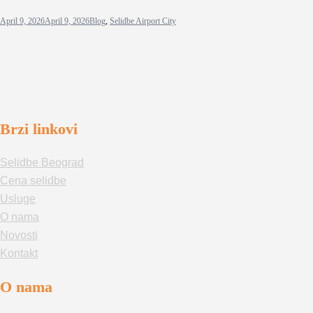
April 9, 2026
April 9, 2026
Blog
,
Selidbe Airport City
Brzi linkovi
Selidbe Beograd
Cena selidbe
Usluge
O nama
Novosti
Kontakt
O nama