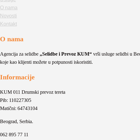
O nama
Novosti
Kontakt
O nama
Agencija za selidbe
„Selidbe i Prevoz KUM“
vrši usluge selidbi u Beo
koje kao klijenti možete u potpunosti iskoristiti.
Informacije
KUM 011 Drumski prevoz tereta
Pib: 110227305
Matični: 64743104
Beograd, Serbia.
062 895 77 11