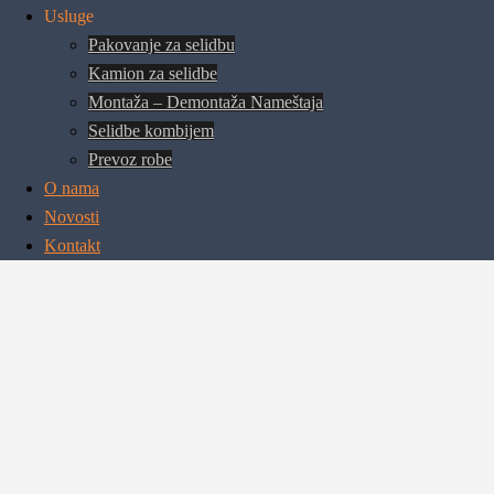
Usluge
Pakovanje za selidbu
Kamion za selidbe
Montaža – Demontaža Nameštaja
Selidbe kombijem
Prevoz robe
O nama
Novosti
Kontakt