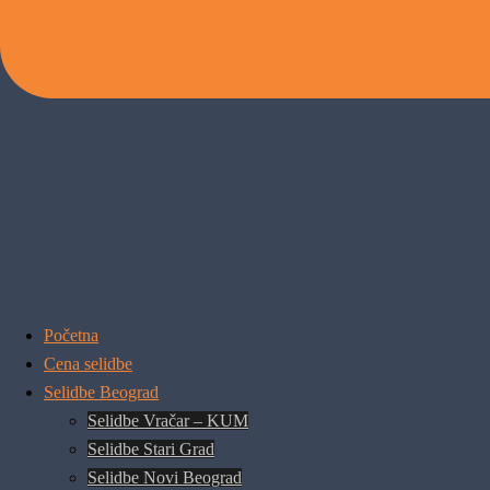
Početna
Cena selidbe
Selidbe Beograd
Selidbe Vračar – KUM
Selidbe Stari Grad
Selidbe Novi Beograd