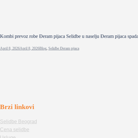
Kombi prevoz robe Đeram pijaca Selidbe u naselju Đeram pijaca spadaj
April 8, 2026
April 8, 2026
Blog
,
Selidbe Đeram pijaca
Brzi linkovi
Selidbe Beograd
Cena selidbe
Usluge