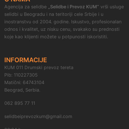
Agencija za selidbe
„Selidbe i Prevoz KUM“
vrši usluge
selidbi u Beogradu i na teritoriji cele Srbije i u
inostranstvu od 2004. godine. Iskustvo, profesionalan
odnos i kvalitet, uz nisku cenu, svakako su prednosti
koje kao klijenti možete u potpunosti iskoristiti.
INFORMACIJE
KUM 011 Drumski prevoz tereta
Pib: 110227305
Matični: 64743104
Beograd, Serbia.
062 895 77 11
selidbeiprevozkum@gmail.com