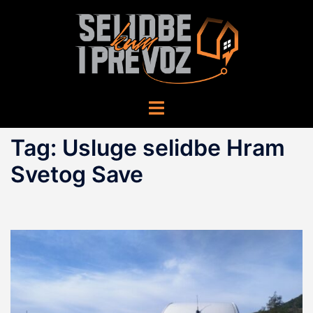
Skip
to
content
Toggle
menu
Tag:
Usluge selidbe Hram
Svetog Save