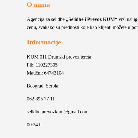
O nama
Agencija za selidbe
„Selidbe i Prevoz KUM“
vrši usluge
cenu, svakako su prednosti koje kao klijenti možete u potpu
Informacije
KUM 011 Drumski prevoz tereta
Pib: 110227305
Matični: 64743104
Beograd, Serbia.
062 895 77 11
selidbeiprevozkum@gmail.com
00:24 h