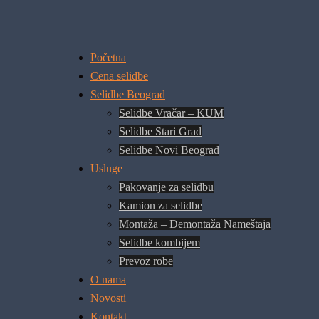
Početna
Cena selidbe
Selidbe Beograd
Selidbe Vračar – KUM
Selidbe Stari Grad
Selidbe Novi Beograd
Usluge
Pakovanje za selidbu
Kamion za selidbe
Montaža – Demontaža Nameštaja
Selidbe kombijem
Prevoz robe
O nama
Novosti
Kontakt