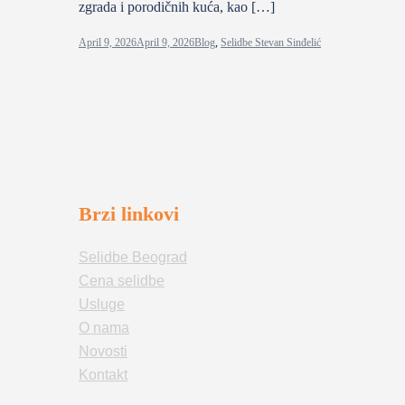
zgrada i porodičnih kuća, kao […]
April 9, 2026
April 9, 2026
Blog
,
Selidbe Stevan Sinđelić
Brzi linkovi
Selidbe Beograd
Cena selidbe
Usluge
O nama
Novosti
Kontakt