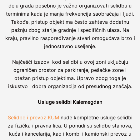
delu grada posebno je važno organizovati selidbu u
terminima kada je manja frekvencija saobraćaja i ljudi.
Takođe, pristup objektima često zahteva dodatnu
pažnju zbog starije gradnje i specifičnih ulaza. Na
kraju, pravilno raspoređivanje stvari omogućava brzo i
jednostavno useljenje.
Najčešći izazovi kod selidbi u ovoj zoni uključuju
ograničen prostor za parkiranje, pešačke zone i
otežan pristup objektima. Upravo zbog toga je
iskustvo i dobra organizacija od presudnog značaja.
Usluge selidbi Kalemegdan
Selidbe i prevoz KUM
nude kompletne usluge selidbi
za fizička i pravna lica. U ponudi su selidbe stanova,
kuća i kancelarija, kao i kombi i kamionski prevoz u