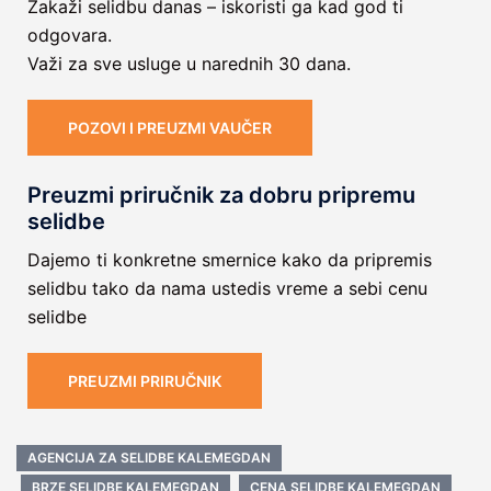
Zakaži selidbu danas – iskoristi ga kad god ti
odgovara.
Važi za sve usluge u narednih 30 dana.
POZOVI I PREUZMI VAUČER
Preuzmi priručnik za dobru pripremu
selidbe
Dajemo ti konkretne smernice kako da pripremis
selidbu tako da nama ustedis vreme a sebi cenu
selidbe
PREUZMI PRIRUČNIK
AGENCIJA ZA SELIDBE KALEMEGDAN
BRZE SELIDBE KALEMEGDAN
CENA SELIDBE KALEMEGDAN