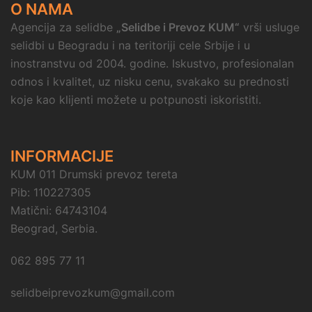
O NAMA
Agencija za selidbe
„Selidbe i Prevoz KUM“
vrši usluge
selidbi u Beogradu i na teritoriji cele Srbije i u
inostranstvu od 2004. godine. Iskustvo, profesionalan
odnos i kvalitet, uz nisku cenu, svakako su prednosti
koje kao klijenti možete u potpunosti iskoristiti.
INFORMACIJE
KUM 011 Drumski prevoz tereta
Pib: 110227305
Matični: 64743104
Beograd, Serbia.
062 895 77 11
selidbeiprevozkum@gmail.com