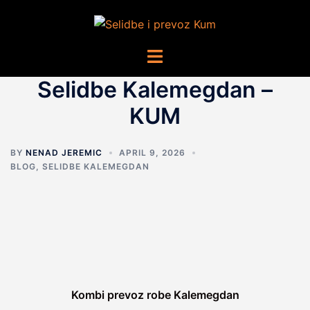
Skip
to
content
Toggle
menu
Selidbe Kalemegdan –
KUM
BY
NENAD JEREMIC
APRIL 9, 2026
BLOG
,
SELIDBE KALEMEGDAN
Kombi prevoz robe Kalemegdan