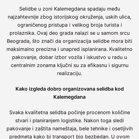
Selidbe u zoni Kalemegdana spadaju među
najzahtevnije zbog istorijskog okruženja, uskih ulica,
ograničenog pristupa i velikog broja turista i
prolaznika. Ovaj deo grada nalazi se u samom srcu
Beograda, što znači da organizacija selidbe mora biti
maksimalno precizna i unapred isplanirana. Kvalitetno
pakovanje, dobar izbor vozila i iskustvo u radu u
centralnim zonama ključni su za efikasnu i sigurnu
realizaciju.
Kako izgleda dobro organizovana selidba kod
Kalemegdana
Svaka kvalitetna selidba počinje procenom količine
stvari i planiranjem logistike. Nakon toga sledi
pakovanje i zaštita nameštaja, bele tehnike i osetljivih
predmeta kako bi transport bio bezbedan. U ovom