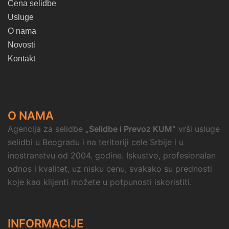
Cena selidbe
Usluge
O nama
Novosti
Kontakt
O NAMA
Agencija za selidbe
„Selidbe i Prevoz KUM“
vrši usluge
selidbi u Beogradu i na teritoriji cele Srbije i u
inostranstvu od 2004. godine. Iskustvo, profesionalan
odnos i kvalitet, uz nisku cenu, svakako su prednosti
koje kao klijenti možete u potpunosti iskoristiti.
INFORMACIJE