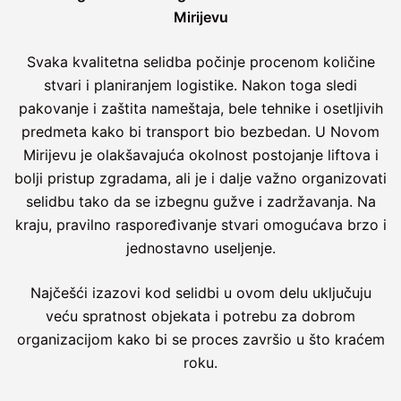
Mirijevu
Svaka kvalitetna selidba počinje procenom količine
stvari i planiranjem logistike. Nakon toga sledi
pakovanje i zaštita nameštaja, bele tehnike i osetljivih
predmeta kako bi transport bio bezbedan. U Novom
Mirijevu je olakšavajuća okolnost postojanje liftova i
bolji pristup zgradama, ali je i dalje važno organizovati
selidbu tako da se izbegnu gužve i zadržavanja. Na
kraju, pravilno raspoređivanje stvari omogućava brzo i
jednostavno useljenje.
Najčešći izazovi kod selidbi u ovom delu uključuju
veću spratnost objekata i potrebu za dobrom
organizacijom kako bi se proces završio u što kraćem
roku.