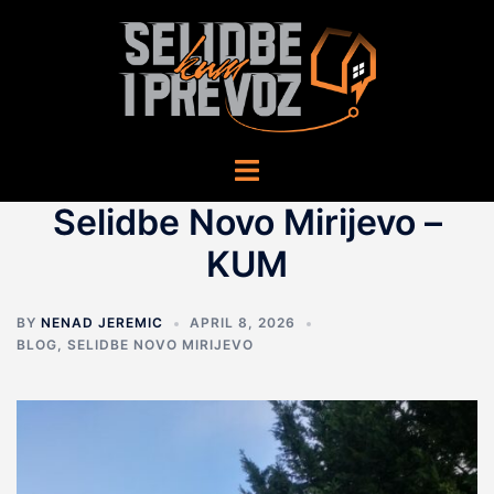
Skip
to
content
Toggle
menu
Selidbe Novo Mirijevo –
KUM
BY
NENAD JEREMIC
APRIL 8, 2026
BLOG
,
SELIDBE NOVO MIRIJEVO