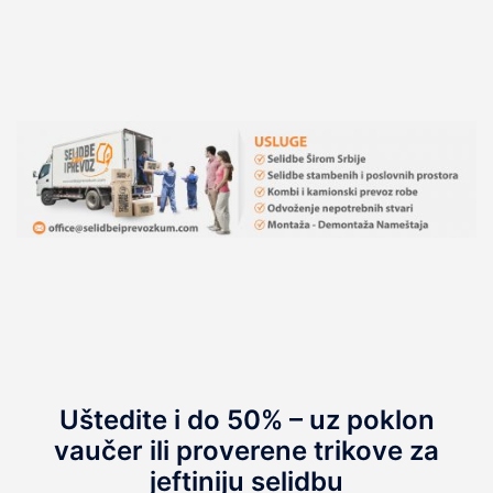
Uštedite i do 50% – uz poklon
vaučer ili proverene trikove za
jeftiniju selidbu