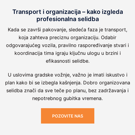
Transport i organizacija – kako izgleda
profesionalna selidba
Kada se završi pakovanje, sledeća faza je transport,
koja zahteva preciznu organizaciju. Odabir
odgovarajućeg vozila, pravilno raspoređivanje stvari i
koordinacija tima igraju ključnu ulogu u brzini i
efikasnosti selidbe.
U uslovima gradske vožnje, važno je imati iskustvo i
plan kako bi se izbegla kašnjenja. Dobro organizovana
selidba znači da sve teče po planu, bez zadržavanja i
nepotrebnog gubitka vremena.
POZOVITE NAS