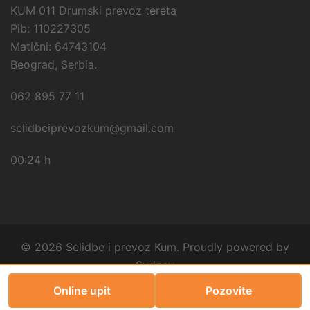
KUM 011 Drumski prevoz tereta
Pib: 110227305
Matični: 64743104
Beograd, Serbia.
062 895 77 11
selidbeiprevozkum@gmail.com
00:24 h
© 2026 Selidbe i prevoz Kum. Proudly powered by
Sydney
Online upit
Pozovite