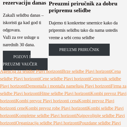
rezervaciju danas
Preuzmi priručnik za dobru
pripremu selidbe
Zakaži selidbu danas –
iskoristi ga kad god ti
Dajemo ti konkretne smernice kako da
odgovara.
pripremis selidbu tako da nama ustedis
Važi za sve usluge u
vreme a sebi cenu selidbe
narednih 30 dana.
PREUZMI PRIRUČNIK
POZOVI I
PREUZMI VAUČER
Agencija za selidbe Plavi horizonti
Brze selidbe Plavi horizonti
Cena
selidbe Plavi horizonti
Cene selidbe Plavi horizonti
Cenovnik selidbe
Plavi horizonti
Demontaža i montaža nameštaja Plavi horizonti
Firma za
selidbe Plavi horizonti
Hitne selidbe Plavi horizonti
Kombi prevoz Plavi
horizonti
Kombi prevoz Plavi horizonti cena
Kombi prevoz Plavi
horizonti cene
Kombi prevoz robe Plavi horizonti
Kombi selidbe Plavi
horizonti
Kompletne selidbe Plavi horizonti
Najpovoljnije selidbe Plavi
horizonti
Organizacija selidbe Plavi horizonti
Pouzdane selidbe Plavi