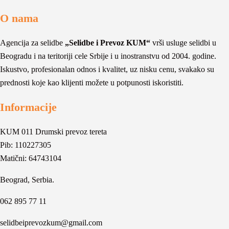
O nama
Agencija za selidbe
„Selidbe i Prevoz KUM“
vrši usluge selidbi u
Beogradu i na teritoriji cele Srbije i u inostranstvu od 2004. godine.
Iskustvo, profesionalan odnos i kvalitet, uz nisku cenu, svakako su
prednosti koje kao klijenti možete u potpunosti iskoristiti.
Informacije
KUM 011 Drumski prevoz tereta
Pib: 110227305
Matični: 64743104
Beograd, Serbia.
062 895 77 11
selidbeiprevozkum@gmail.com