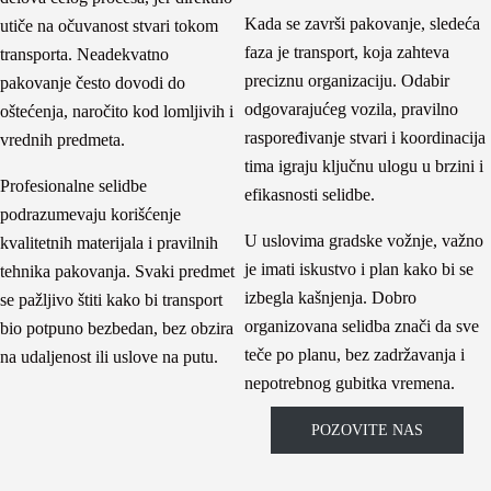
Kada se završi pakovanje, sledeća
utiče na očuvanost stvari tokom
faza je transport, koja zahteva
transporta. Neadekvatno
preciznu organizaciju. Odabir
pakovanje često dovodi do
odgovarajućeg vozila, pravilno
oštećenja, naročito kod lomljivih i
raspoređivanje stvari i koordinacija
vrednih predmeta.
tima igraju ključnu ulogu u brzini i
Profesionalne selidbe
efikasnosti selidbe.
podrazumevaju korišćenje
U uslovima gradske vožnje, važno
kvalitetnih materijala i pravilnih
je imati iskustvo i plan kako bi se
tehnika pakovanja. Svaki predmet
izbegla kašnjenja. Dobro
se pažljivo štiti kako bi transport
organizovana selidba znači da sve
bio potpuno bezbedan, bez obzira
teče po planu, bez zadržavanja i
na udaljenost ili uslove na putu.
nepotrebnog gubitka vremena.
POZOVITE NAS