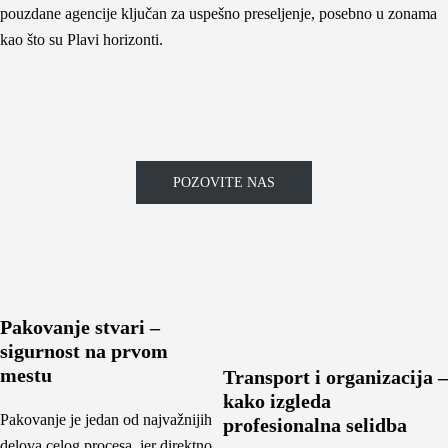
pouzdane agencije ključan za uspešno preseljenje, posebno u zonama
kao što su Plavi horizonti.
POZOVITE NAS
Pakovanje stvari –
sigurnost na prvom
mestu
Transport i organizacija –
kako izgleda
Pakovanje je jedan od najvažnijih
profesionalna selidba
delova celog procesa, jer direktno