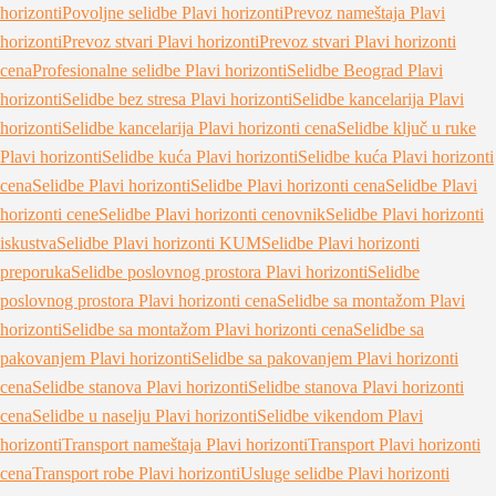
horizonti
Povoljne selidbe Plavi horizonti
Prevoz nameštaja Plavi
horizonti
Prevoz stvari Plavi horizonti
Prevoz stvari Plavi horizonti
cena
Profesionalne selidbe Plavi horizonti
Selidbe Beograd Plavi
horizonti
Selidbe bez stresa Plavi horizonti
Selidbe kancelarija Plavi
horizonti
Selidbe kancelarija Plavi horizonti cena
Selidbe ključ u ruke
Plavi horizonti
Selidbe kuća Plavi horizonti
Selidbe kuća Plavi horizonti
cena
Selidbe Plavi horizonti
Selidbe Plavi horizonti cena
Selidbe Plavi
horizonti cene
Selidbe Plavi horizonti cenovnik
Selidbe Plavi horizonti
iskustva
Selidbe Plavi horizonti KUM
Selidbe Plavi horizonti
preporuka
Selidbe poslovnog prostora Plavi horizonti
Selidbe
poslovnog prostora Plavi horizonti cena
Selidbe sa montažom Plavi
horizonti
Selidbe sa montažom Plavi horizonti cena
Selidbe sa
pakovanjem Plavi horizonti
Selidbe sa pakovanjem Plavi horizonti
cena
Selidbe stanova Plavi horizonti
Selidbe stanova Plavi horizonti
cena
Selidbe u naselju Plavi horizonti
Selidbe vikendom Plavi
horizonti
Transport nameštaja Plavi horizonti
Transport Plavi horizonti
cena
Transport robe Plavi horizonti
Usluge selidbe Plavi horizonti