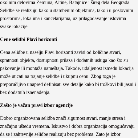
okolnim delovima Zemuna, Altine, Batajnice i šireg dela Beograda.
Selidbe se realizuju kako u stambenim objektima, tako i u poslovnim
prostorima, lokalima i kancelarijama, uz prilagođavanje uslovima
svake lokacije.
Cene selidbi Plavi horizonti
Cena selidbe u naselju Plavi horizonti zavisi od količine stvari,
spratnosti objekta, dostupnosti prilaza i dodatnih usluga kao što su
pakovanje ili montaža nameštaja. Takođe, udaljenost između lokacija
može uticati na trajanje selidbe i ukupnu cenu. Zbog toga je
preporučljivo unapred definisati sve detalje kako bi troškovi bili jasni i
bez dodatnih iznenađenja.
Zašto je važan pravi izbor agencije
Dobro organizovana selidba znači sigurnost stvari, manje stresa i
značajnu uštedu vremena. Iskustvo i dobra organizacija omogućavaju
da se i zahtevnije selidbe realizuju bez problema. Zato je izbor