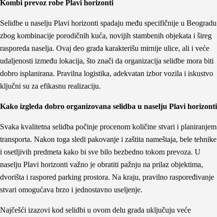
Kombi prevoz robe Plavi horizonti
Selidbe u naselju Plavi horizonti spadaju među specifičnije u Beogradu
zbog kombinacije porodičnih kuća, novijih stambenih objekata i šireg
rasporeda naselja. Ovaj deo grada karakterišu mirnije ulice, ali i veće
udaljenosti između lokacija, što znači da organizacija selidbe mora biti
dobro isplanirana. Pravilna logistika, adekvatan izbor vozila i iskustvo
ključni su za efikasnu realizaciju.
Kako izgleda dobro organizovana selidba u naselju Plavi horizonti
Svaka kvalitetna selidba počinje procenom količine stvari i planiranjem
transporta. Nakon toga sledi pakovanje i zaštita nameštaja, bele tehnike
i osetljivih predmeta kako bi sve bilo bezbedno tokom prevoza. U
naselju Plavi horizonti važno je obratiti pažnju na prilaz objektima,
dvorišta i raspored parking prostora. Na kraju, pravilno raspoređivanje
stvari omogućava brzo i jednostavno useljenje.
Najčešći izazovi kod selidbi u ovom delu grada uključuju veće