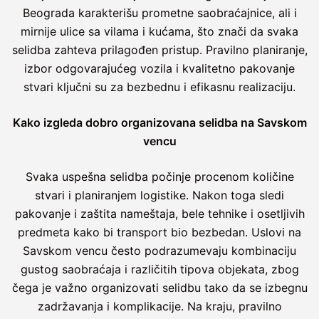
Beograda karakterišu prometne saobraćajnice, ali i
mirnije ulice sa vilama i kućama, što znači da svaka
selidba zahteva prilagođen pristup. Pravilno planiranje,
izbor odgovarajućeg vozila i kvalitetno pakovanje
stvari ključni su za bezbednu i efikasnu realizaciju.
Kako izgleda dobro organizovana selidba na Savskom
vencu
Svaka uspešna selidba počinje procenom količine
stvari i planiranjem logistike. Nakon toga sledi
pakovanje i zaštita nameštaja, bele tehnike i osetljivih
predmeta kako bi transport bio bezbedan. Uslovi na
Savskom vencu često podrazumevaju kombinaciju
gustog saobraćaja i različitih tipova objekata, zbog
čega je važno organizovati selidbu tako da se izbegnu
zadržavanja i komplikacije. Na kraju, pravilno