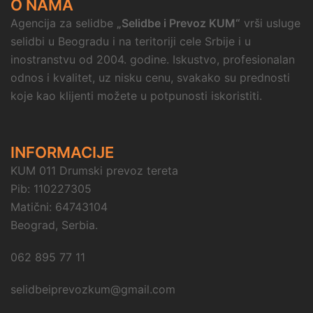
O NAMA
Agencija za selidbe
„Selidbe i Prevoz KUM“
vrši usluge
selidbi u Beogradu i na teritoriji cele Srbije i u
inostranstvu od 2004. godine. Iskustvo, profesionalan
odnos i kvalitet, uz nisku cenu, svakako su prednosti
koje kao klijenti možete u potpunosti iskoristiti.
INFORMACIJE
KUM 011 Drumski prevoz tereta
Pib: 110227305
Matični: 64743104
Beograd, Serbia.
062 895 77 11
selidbeiprevozkum@gmail.com