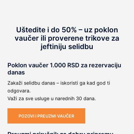
Uštedite i do 50% – uz poklon
vaučer ili proverene trikove za
jeftiniju selidbu
Poklon vaučer 1.000 RSD za rezervaciju
danas
Zakaži selidbu danas – iskoristi ga kad god ti
odgovara.
Važi za sve usluge u narednih 30 dana.
POZOVI I PREUZMI VAUČER