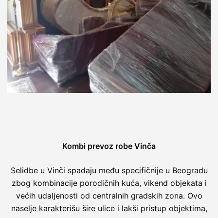
Kombi prevoz robe Vinča
Selidbe u Vinči spadaju među specifičnije u Beogradu
zbog kombinacije porodičnih kuća, vikend objekata i
većih udaljenosti od centralnih gradskih zona. Ovo
naselje karakterišu šire ulice i lakši pristup objektima,