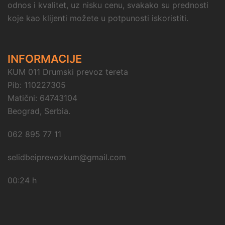
odnos i kvalitet, uz nisku cenu, svakako su prednosti
koje kao klijenti možete u potpunosti iskoristiti.
INFORMACIJE
KUM 011 Drumski prevoz tereta
Pib: 110227305
Matični: 64743104
Beograd, Serbia.
062 895 77 11
selidbeiprevozkum@gmail.com
00:24 h