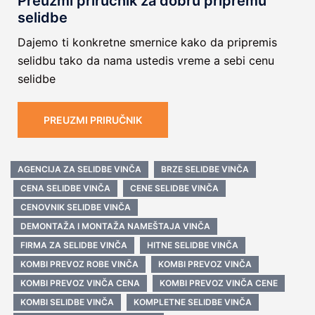
Preuzmi priručnik za dobru pripremu
selidbe
Dajemo ti konkretne smernice kako da pripremis
selidbu tako da nama ustedis vreme a sebi cenu
selidbe
PREUZMI PRIRUČNIK
AGENCIJA ZA SELIDBE VINČA
BRZE SELIDBE VINČA
CENA SELIDBE VINČA
CENE SELIDBE VINČA
CENOVNIK SELIDBE VINČA
DEMONTAŽA I MONTAŽA NAMEŠTAJA VINČA
FIRMA ZA SELIDBE VINČA
HITNE SELIDBE VINČA
KOMBI PREVOZ ROBE VINČA
KOMBI PREVOZ VINČA
KOMBI PREVOZ VINČA CENA
KOMBI PREVOZ VINČA CENE
KOMBI SELIDBE VINČA
KOMPLETNE SELIDBE VINČA