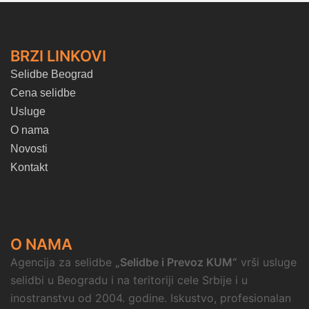
BRZI LINKOVI
Selidbe Beograd
Cena selidbe
Usluge
O nama
Novosti
Kontakt
O NAMA
Agencija za selidbe
„Selidbe i Prevoz KUM“
vrši usluge
selidbi u Beogradu i na teritoriji cele Srbije i u
inostranstvu od 2004. godine. Iskustvo, profesionalan