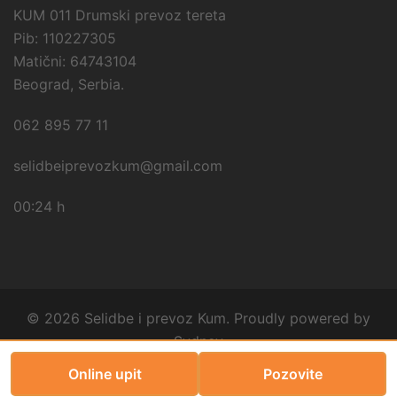
KUM 011 Drumski prevoz tereta
Pib: 110227305
Matični: 64743104
Beograd, Serbia.
062 895 77 11
selidbeiprevozkum@gmail.com
00:24 h
© 2026 Selidbe i prevoz Kum. Proudly powered by
Sydney
Online upit
Pozovite