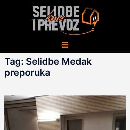
Skip
to
content
Toggle
menu
Tag:
Selidbe Medak
preporuka