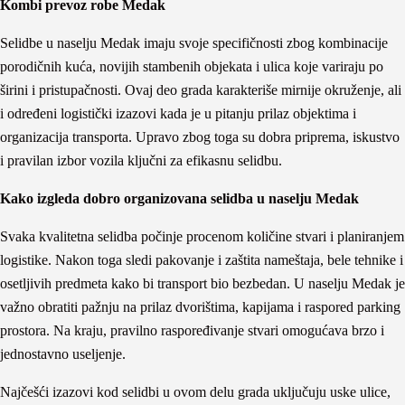
Kombi prevoz robe Medak
Selidbe u naselju Medak imaju svoje specifičnosti zbog kombinacije
porodičnih kuća, novijih stambenih objekata i ulica koje variraju po
širini i pristupačnosti. Ovaj deo grada karakteriše mirnije okruženje, ali
i određeni logistički izazovi kada je u pitanju prilaz objektima i
organizacija transporta. Upravo zbog toga su dobra priprema, iskustvo
i pravilan izbor vozila ključni za efikasnu selidbu.
Kako izgleda dobro organizovana selidba u naselju Medak
Svaka kvalitetna selidba počinje procenom količine stvari i planiranjem
logistike. Nakon toga sledi pakovanje i zaštita nameštaja, bele tehnike i
osetljivih predmeta kako bi transport bio bezbedan. U naselju Medak je
važno obratiti pažnju na prilaz dvorištima, kapijama i raspored parking
prostora. Na kraju, pravilno raspoređivanje stvari omogućava brzo i
jednostavno useljenje.
Najčešći izazovi kod selidbi u ovom delu grada uključuju uske ulice,