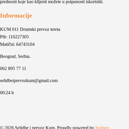
prednosti koje kao klijenti možete u potpunosti iskoristiti.
Informacije
KUM 011 Drumski prevoz tereta
Pib: 110227305
Matični: 64743104
Beograd, Serbia.
062 895 77 11
selidbeiprevozkum@gmail.com
00:24 h
© 2026 Selidbe i prevoz Kum. Proudly powered by
Sydney