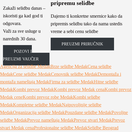
pripremu selidbe
Zakaži selidbu danas –
iskoristi ga kad god ti
Dajemo ti konkretne smernice kako da
odgovara.
pripremis selidbu tako da nama ustedis
Važi za sve usluge u
vreme a sebi cenu selidbe
narednih 30 dana.
PREUZMI PRIRUČNIK
POZOVI I
PREUZMI VAUČER
Agencija za selidbe Medak
Brze selidbe Medak
Cena selidbe
Medak
Cene selidbe Medak
Cenovnik selidbe Medak
Demontaža i
montaža nameštaja Medak
Firma za selidbe Medak
Hitne selidbe
Medak
Kombi prevoz Medak
Kombi prevoz Medak cena
Kombi prevoz
Medak cene
Kombi prevoz robe Medak
Kombi selidbe
Medak
Kompletne selidbe Medak
Najpovoljnije selidbe
Medak
Organizacija selidbe Medak
Pouzdane selidbe Medak
Povoljne
selidbe Medak
Prevoz nameštaja Medak
Prevoz stvari Medak
Prevoz
stvari Medak cena
Profesionalne selidbe Medak
Selidbe Beograd