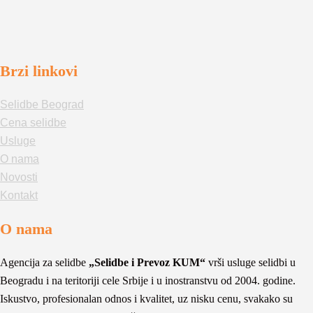
Brzi linkovi
Selidbe Beograd
Cena selidbe
Usluge
O nama
Novosti
Kontakt
O nama
Agencija za selidbe
„Selidbe i Prevoz KUM“
vrši usluge selidbi u
Beogradu i na teritoriji cele Srbije i u inostranstvu od 2004. godine.
Iskustvo, profesionalan odnos i kvalitet, uz nisku cenu, svakako su