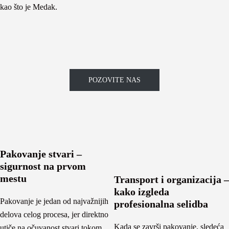
kao što je Medak.
POZOVITE NAS
Pakovanje stvari –
sigurnost na prvom
mestu
Transport i organizacija –
kako izgleda
Pakovanje je jedan od najvažnijih
profesionalna selidba
delova celog procesa, jer direktno
Kada se završi pakovanje, sledeća
utiče na očuvanost stvari tokom