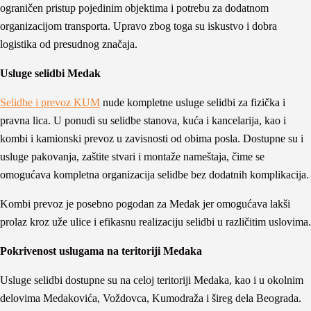
ograničen pristup pojedinim objektima i potrebu za dodatnom
organizacijom transporta. Upravo zbog toga su iskustvo i dobra
logistika od presudnog značaja.
Usluge selidbi Medak
Selidbe i prevoz KUM
nude kompletne usluge selidbi za fizička i
pravna lica. U ponudi su selidbe stanova, kuća i kancelarija, kao i
kombi i kamionski prevoz u zavisnosti od obima posla. Dostupne su i
usluge pakovanja, zaštite stvari i montaže nameštaja, čime se
omogućava kompletna organizacija selidbe bez dodatnih komplikacija.
Kombi prevoz je posebno pogodan za Medak jer omogućava lakši
prolaz kroz uže ulice i efikasnu realizaciju selidbi u različitim uslovima.
Pokrivenost uslugama na teritoriji Medaka
Usluge selidbi dostupne su na celoj teritoriji Medaka, kao i u okolnim
delovima Medakovića, Voždovca, Kumodraža i šireg dela Beograda.