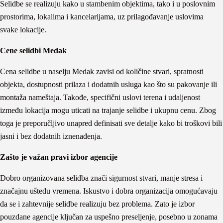
Selidbe se realizuju kako u stambenim objektima, tako i u poslovnim
prostorima, lokalima i kancelarijama, uz prilagođavanje uslovima
svake lokacije.
Cene selidbi Medak
Cena selidbe u naselju Medak zavisi od količine stvari, spratnosti
objekta, dostupnosti prilaza i dodatnih usluga kao što su pakovanje ili
montaža nameštaja. Takođe, specifični uslovi terena i udaljenost
između lokacija mogu uticati na trajanje selidbe i ukupnu cenu. Zbog
toga je preporučljivo unapred definisati sve detalje kako bi troškovi bili
jasni i bez dodatnih iznenađenja.
Zašto je važan pravi izbor agencije
Dobro organizovana selidba znači sigurnost stvari, manje stresa i
značajnu uštedu vremena. Iskustvo i dobra organizacija omogućavaju
da se i zahtevnije selidbe realizuju bez problema. Zato je izbor
pouzdane agencije ključan za uspešno preseljenje, posebno u zonama