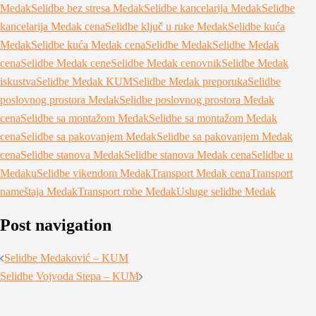
Medak
Selidbe bez stresa Medak
Selidbe kancelarija Medak
Selidbe
kancelarija Medak cena
Selidbe ključ u ruke Medak
Selidbe kuća
Medak
Selidbe kuća Medak cena
Selidbe Medak
Selidbe Medak
cena
Selidbe Medak cene
Selidbe Medak cenovnik
Selidbe Medak
iskustva
Selidbe Medak KUM
Selidbe Medak preporuka
Selidbe
poslovnog prostora Medak
Selidbe poslovnog prostora Medak
cena
Selidbe sa montažom Medak
Selidbe sa montažom Medak
cena
Selidbe sa pakovanjem Medak
Selidbe sa pakovanjem Medak
cena
Selidbe stanova Medak
Selidbe stanova Medak cena
Selidbe u
Medaku
Selidbe vikendom Medak
Transport Medak cena
Transport
nameštaja Medak
Transport robe Medak
Usluge selidbe Medak
Post navigation
Selidbe Medaković – KUM
Selidbe Vojvoda Stepa – KUM