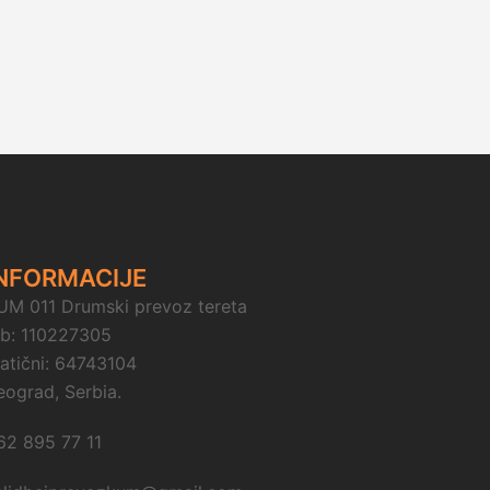
NFORMACIJE
UM 011 Drumski prevoz tereta
ib: 110227305
atični: 64743104
eograd, Serbia.
62 895 77 11