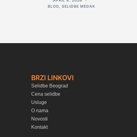
APRIL 9, 2026
BLOG
,
SELIDBE MEDAK
BRZI LINKOVI
Selidbe Beograd
Cena selidbe
Usluge
O nama
Novosti
Kontakt