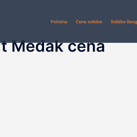
Početna
Cena selidbe
Selidbe Beo
rt Medak cena