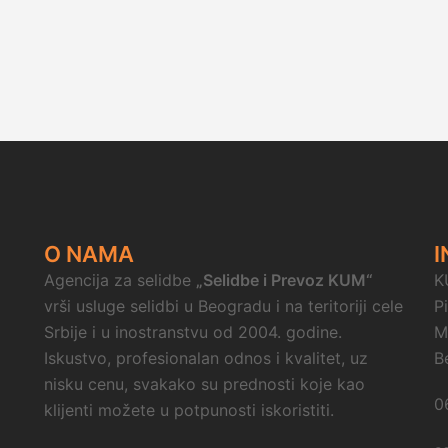
O NAMA
I
Agencija za selidbe
„Selidbe i Prevoz KUM“
K
vrši usluge selidbi u Beogradu i na teritoriji cele
P
Srbije i u inostranstvu od 2004. godine.
M
Iskustvo, profesionalan odnos i kvalitet, uz
B
nisku cenu, svakako su prednosti koje kao
0
klijenti možete u potpunosti iskoristiti.