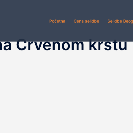
Početna
Cena selidbe
Selidbe Beo
na Crvenom krstu