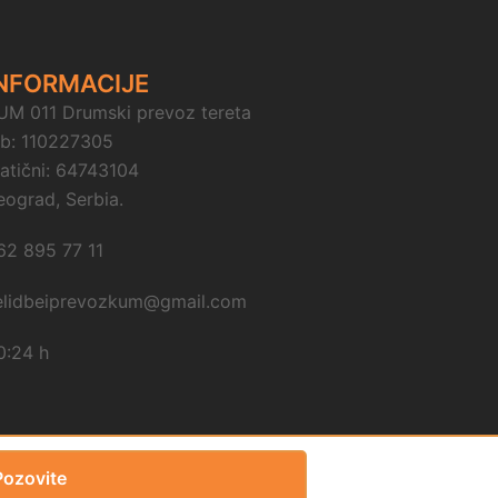
NFORMACIJE
UM 011 Drumski prevoz tereta
ib: 110227305
atični: 64743104
eograd, Serbia.
62 895 77 11
elidbeiprevozkum@gmail.com
0:24 h
Pozovite