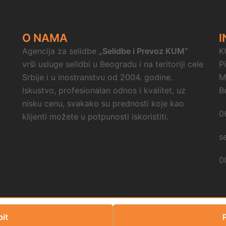
O NAMA
I
Agencija za selidbe
„Selidbe i Prevoz KUM“
K
vrši usluge selidbi u Beogradu i na teritoriji cele
P
Srbije i u inostranstvu od 2004. godine.
M
Iskustvo, profesionalan odnos i kvalitet, uz
B
nisku cenu, svakako su prednosti koje kao
0
klijenti možete u potpunosti iskoristiti.
s
0
pit