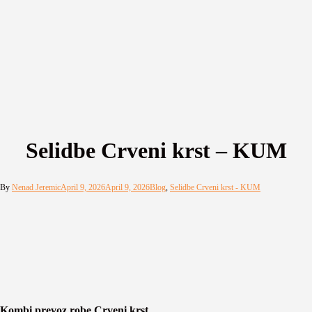
Selidbe Crveni krst – KUM
By
Nenad Jeremic
April 9, 2026
April 9, 2026
Blog
,
Selidbe Crveni krst - KUM
Kombi prevoz robe Crveni krst