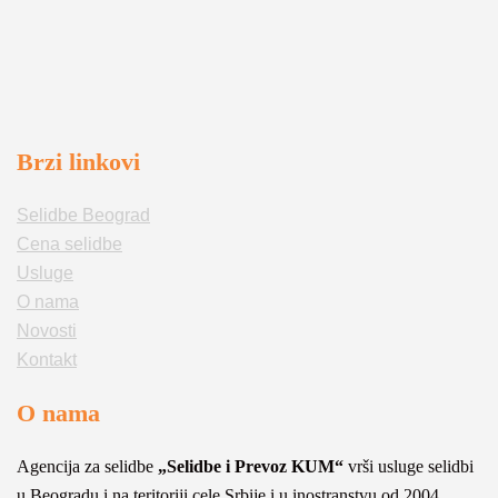
Brzi linkovi
Selidbe Beograd
Cena selidbe
Usluge
O nama
Novosti
Kontakt
O nama
Agencija za selidbe
„Selidbe i Prevoz KUM“
vrši usluge selidbi
u Beogradu i na teritoriji cele Srbije i u inostranstvu od 2004.