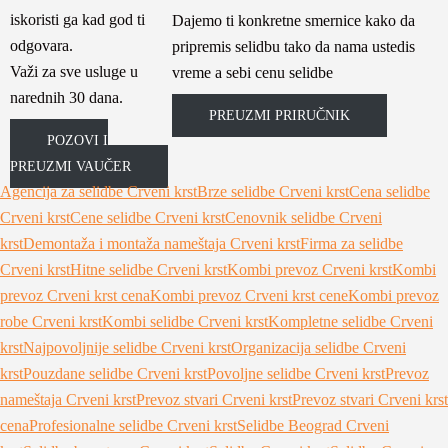
iskoristi ga kad god ti
Dajemo ti konkretne smernice kako da
odgovara.
pripremis selidbu tako da nama ustedis
Važi za sve usluge u
vreme a sebi cenu selidbe
narednih 30 dana.
PREUZMI PRIRUČNIK
POZOVI I
PREUZMI VAUČER
Agencija za selidbe Crveni krst
Brze selidbe Crveni krst
Cena selidbe
Crveni krst
Cene selidbe Crveni krst
Cenovnik selidbe Crveni
krst
Demontaža i montaža nameštaja Crveni krst
Firma za selidbe
Crveni krst
Hitne selidbe Crveni krst
Kombi prevoz Crveni krst
Kombi
prevoz Crveni krst cena
Kombi prevoz Crveni krst cene
Kombi prevoz
robe Crveni krst
Kombi selidbe Crveni krst
Kompletne selidbe Crveni
krst
Najpovoljnije selidbe Crveni krst
Organizacija selidbe Crveni
krst
Pouzdane selidbe Crveni krst
Povoljne selidbe Crveni krst
Prevoz
nameštaja Crveni krst
Prevoz stvari Crveni krst
Prevoz stvari Crveni krst
cena
Profesionalne selidbe Crveni krst
Selidbe Beograd Crveni