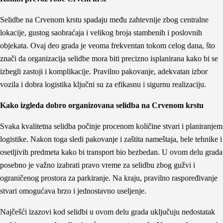
Selidbe na Crvenom krstu spadaju među zahtevnije zbog centralne
lokacije, gustog saobraćaja i velikog broja stambenih i poslovnih
objekata. Ovaj deo grada je veoma frekventan tokom celog dana, što
znači da organizacija selidbe mora biti precizno isplanirana kako bi se
izbegli zastoji i komplikacije. Pravilno pakovanje, adekvatan izbor
vozila i dobra logistika ključni su za efikasnu i sigurnu realizaciju.
Kako izgleda dobro organizovana selidba na Crvenom krstu
Svaka kvalitetna selidba počinje procenom količine stvari i planiranjem
logistike. Nakon toga sledi pakovanje i zaštita nameštaja, bele tehnike i
osetljivih predmeta kako bi transport bio bezbedan. U ovom delu grada
posebno je važno izabrati pravo vreme za selidbu zbog gužvi i
ograničenog prostora za parkiranje. Na kraju, pravilno raspoređivanje
stvari omogućava brzo i jednostavno useljenje.
Najčešći izazovi kod selidbi u ovom delu grada uključuju nedostatak