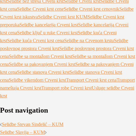
krst
Selidbe bez stresa Crveni krst
Selidbe Crveni krst
Selidbe Crveni
krst cena
Selidbe Crveni krst cene
Selidbe Crveni krst cenovnik
Selidbe
Crveni krst iskustva
Selidbe Crveni krst KUM
Selidbe Crveni krst
preporuka
Selidbe kancelarija Crveni krst
Selidbe kancelarija Crveni
krst cena
Selidbe ključ u ruke Crveni krst
Selidbe kuća Crveni
krst
Selidbe kuća Crveni krst cena
Selidbe na Crvenom krstu
Selidbe
poslovnog prostora Crveni krst
Selidbe poslovnog prostora Crveni krst
cena
Selidbe sa montažom Crveni krst
Selidbe sa montažom Crveni krst
cena
Selidbe sa pakovanjem Crveni krst
Selidbe sa pakovanjem Crveni
krst cena
Selidbe stanova Crveni krst
Selidbe stanova Crveni krst
cena
Selidbe vikendom Crveni krst
Transport Crveni krst cena
Transport
nameštaja Crveni krst
Transport robe Crveni krst
Usluge selidbe Crveni
krst
Post navigation
Selidbe Stevan Sinđelić – KUM
Selidbe Slavija – KUM