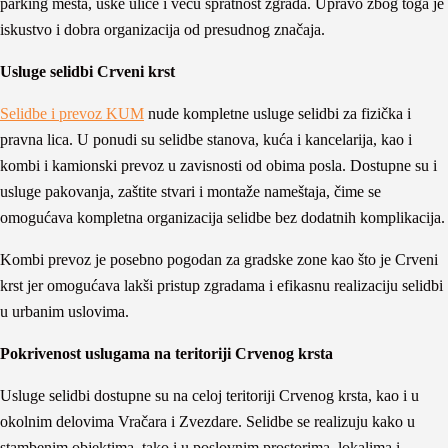
parking mesta, uske ulice i veću spratnost zgrada. Upravo zbog toga je
iskustvo i dobra organizacija od presudnog značaja.
Usluge selidbi Crveni krst
Selidbe i prevoz KUM
nude kompletne usluge selidbi za fizička i
pravna lica. U ponudi su selidbe stanova, kuća i kancelarija, kao i
kombi i kamionski prevoz u zavisnosti od obima posla. Dostupne su i
usluge pakovanja, zaštite stvari i montaže nameštaja, čime se
omogućava kompletna organizacija selidbe bez dodatnih komplikacija.
Kombi prevoz je posebno pogodan za gradske zone kao što je Crveni
krst jer omogućava lakši pristup zgradama i efikasnu realizaciju selidbi
u urbanim uslovima.
Pokrivenost uslugama na teritoriji Crvenog krsta
Usluge selidbi dostupne su na celoj teritoriji Crvenog krsta, kao i u
okolnim delovima Vračara i Zvezdare. Selidbe se realizuju kako u
stambenim objektima, tako i u poslovnim prostorima, lokalima i