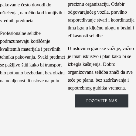
preciznu organizaciju. Odabir
pakovanje često dovodi do
odgovarajućeg vozila, pravilno
oštećenja, naročito kod lomljivih i
raspoređivanje stvari i koordinacija
vrednih predmeta.
tima igraju ključnu ulogu u brzini i
Profesionalne selidbe
efikasnosti selidbe.
podrazumevaju korišćenje
U uslovima gradske vožnje, važno
kvalitetnih materijala i pravilnih
je imati iskustvo i plan kako bi se
tehnika pakovanja. Svaki predmet
izbegla kašnjenja. Dobro
se pažljivo štiti kako bi transport
organizovana selidba znači da sve
bio potpuno bezbedan, bez obzira
teče po planu, bez zadržavanja i
na udaljenost ili uslove na putu.
nepotrebnog gubitka vremena.
POZOVITE NAS