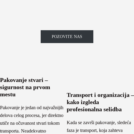
POZOVITE NAS
Pakovanje stvari –
sigurnost na prvom
mestu
Transport i organizacija –
kako izgleda
Pakovanje je jedan od najvažnijih
profesionalna selidba
delova celog procesa, jer direktno
Kada se završi pakovanje, sledeća
utiče na očuvanost stvari tokom
faza je transport, koja zahteva
transporta. Neadekvatno