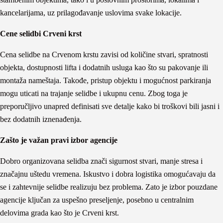
kancelarijama, uz prilagođavanje uslovima svake lokacije.
Cene selidbi Crveni krst
Cena selidbe na Crvenom krstu zavisi od količine stvari, spratnosti
objekta, dostupnosti lifta i dodatnih usluga kao što su pakovanje ili
montaža nameštaja. Takođe, pristup objektu i mogućnost parkiranja
mogu uticati na trajanje selidbe i ukupnu cenu. Zbog toga je
preporučljivo unapred definisati sve detalje kako bi troškovi bili jasni i
bez dodatnih iznenađenja.
Zašto je važan pravi izbor agencije
Dobro organizovana selidba znači sigurnost stvari, manje stresa i
značajnu uštedu vremena. Iskustvo i dobra logistika omogućavaju da
se i zahtevnije selidbe realizuju bez problema. Zato je izbor pouzdane
agencije ključan za uspešno preseljenje, posebno u centralnim
delovima grada kao što je Crveni krst.