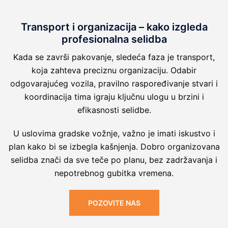
Transport i organizacija – kako izgleda
profesionalna selidba
Kada se završi pakovanje, sledeća faza je transport,
koja zahteva preciznu organizaciju. Odabir
odgovarajućeg vozila, pravilno raspoređivanje stvari i
koordinacija tima igraju ključnu ulogu u brzini i
efikasnosti selidbe.
U uslovima gradske vožnje, važno je imati iskustvo i
plan kako bi se izbegla kašnjenja. Dobro organizovana
selidba znači da sve teče po planu, bez zadržavanja i
nepotrebnog gubitka vremena.
POZOVITE NAS