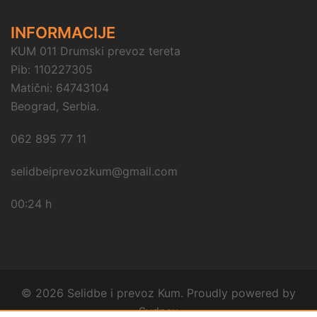
INFORMACIJE
KUM 011 Drumski prevoz tereta
Pib: 110227305
Matični: 64743104
Beograd, Serbia.
062 895 77 11
selidbeiprevozkum@gmail.com
00:24 h
© 2026 Selidbe i prevoz Kum. Proudly powered by
Sydney