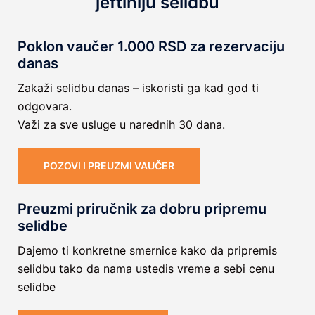
jeftiniju selidbu
Poklon vaučer 1.000 RSD za rezervaciju
danas
Zakaži selidbu danas – iskoristi ga kad god ti
odgovara.
Važi za sve usluge u narednih 30 dana.
POZOVI I PREUZMI VAUČER
Preuzmi priručnik za dobru pripremu
selidbe
Dajemo ti konkretne smernice kako da pripremis
selidbu tako da nama ustedis vreme a sebi cenu
selidbe