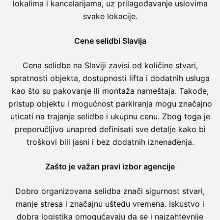
lokalima i kancelarijama, uz prilagođavanje uslovima
svake lokacije.
Cene selidbi Slavija
Cena selidbe na Slaviji zavisi od količine stvari,
spratnosti objekta, dostupnosti lifta i dodatnih usluga
kao što su pakovanje ili montaža nameštaja. Takođe,
pristup objektu i mogućnost parkiranja mogu značajno
uticati na trajanje selidbe i ukupnu cenu. Zbog toga je
preporučljivo unapred definisati sve detalje kako bi
troškovi bili jasni i bez dodatnih iznenađenja.
Zašto je važan pravi izbor agencije
Dobro organizovana selidba znači sigurnost stvari,
manje stresa i značajnu uštedu vremena. Iskustvo i
dobra logistika omogućavaju da se i najzahtevnije