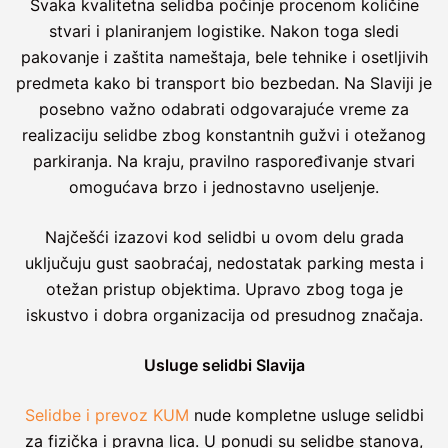
Svaka kvalitetna selidba počinje procenom količine
stvari i planiranjem logistike. Nakon toga sledi
pakovanje i zaštita nameštaja, bele tehnike i osetljivih
predmeta kako bi transport bio bezbedan. Na Slaviji je
posebno važno odabrati odgovarajuće vreme za
realizaciju selidbe zbog konstantnih gužvi i otežanog
parkiranja. Na kraju, pravilno raspoređivanje stvari
omogućava brzo i jednostavno useljenje.
Najčešći izazovi kod selidbi u ovom delu grada
uključuju gust saobraćaj, nedostatak parking mesta i
otežan pristup objektima. Upravo zbog toga je
iskustvo i dobra organizacija od presudnog značaja.
Usluge selidbi Slavija
Selidbe i prevoz KUM
nude kompletne usluge selidbi
za fizička i pravna lica. U ponudi su selidbe stanova,