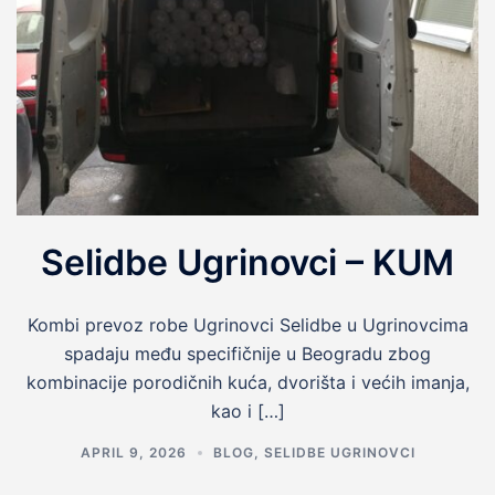
Selidbe Ugrinovci – KUM
Kombi prevoz robe Ugrinovci Selidbe u Ugrinovcima
spadaju među specifičnije u Beogradu zbog
kombinacije porodičnih kuća, dvorišta i većih imanja,
kao i […]
APRIL 9, 2026
BLOG
,
SELIDBE UGRINOVCI