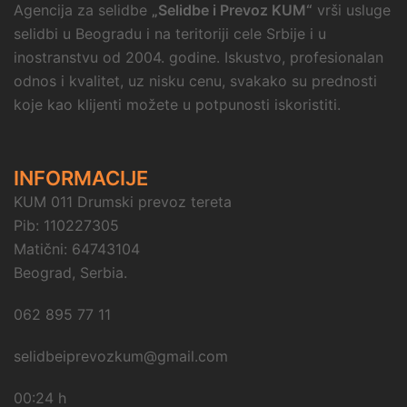
Agencija za selidbe
„Selidbe i Prevoz KUM“
vrši usluge
selidbi u Beogradu i na teritoriji cele Srbije i u
inostranstvu od 2004. godine. Iskustvo, profesionalan
odnos i kvalitet, uz nisku cenu, svakako su prednosti
koje kao klijenti možete u potpunosti iskoristiti.
INFORMACIJE
KUM 011 Drumski prevoz tereta
Pib: 110227305
Matični: 64743104
Beograd, Serbia.
062 895 77 11
selidbeiprevozkum@gmail.com
00:24 h