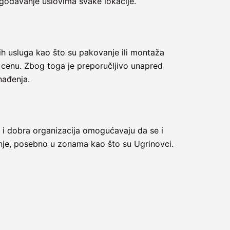
agođavanje uslovima svake lokacije.
nih usluga kao što su pakovanje ili montaža
u cenu. Zbog toga je preporučljivo unapred
nađenja.
o i dobra organizacija omogućavaju da se i
enje, posebno u zonama kao što su Ugrinovci.