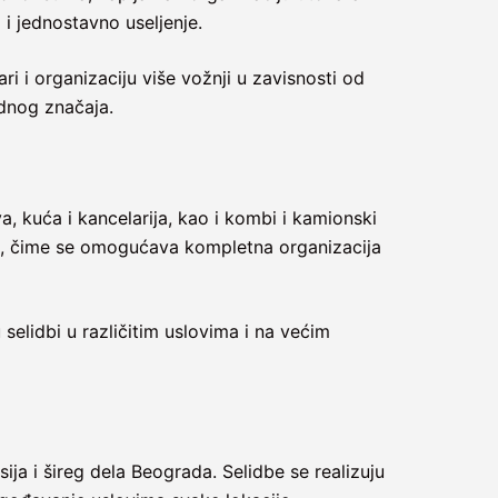
i jednostavno useljenje.
ri i organizaciju više vožnji u zavisnosti od
dnog značaja.
a, kuća i kancelarija, kao i kombi i kamionski
ja, čime se omogućava kompletna organizacija
elidbi u različitim uslovima i na većim
ija i šireg dela Beograda. Selidbe se realizuju