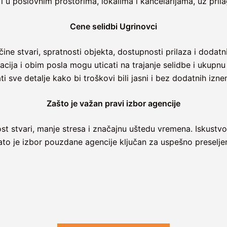
 u poslovnim prostorima, lokalima i kancelarijama, uz pril
Cene selidbi Ugrinovci
ine stvari, spratnosti objekta, dostupnosti prilaza i dodat
cija i obim posla mogu uticati na trajanje selidbe i ukupn
ati sve detalje kako bi troškovi bili jasni i bez dodatnih izne
Zašto je važan pravi izbor agencije
t stvari, manje stresa i značajnu uštedu vremena. Iskustv
Zato je izbor pouzdane agencije ključan za uspešno preselj