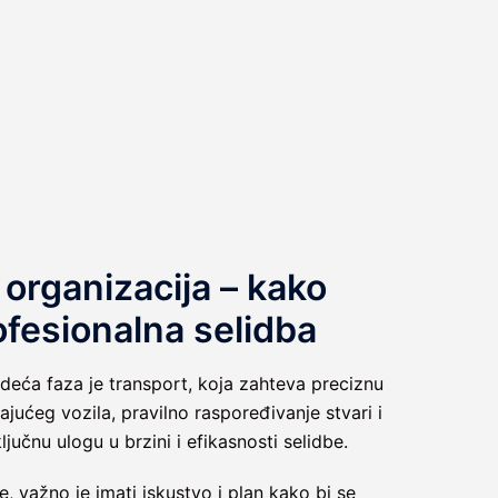
 organizacija – kako
ofesionalna selidba
deća faza je transport, koja zahteva preciznu
jućeg vozila, pravilno raspoređivanje stvari i
ljučnu ulogu u brzini i efikasnosti selidbe.
, važno je imati iskustvo i plan kako bi se