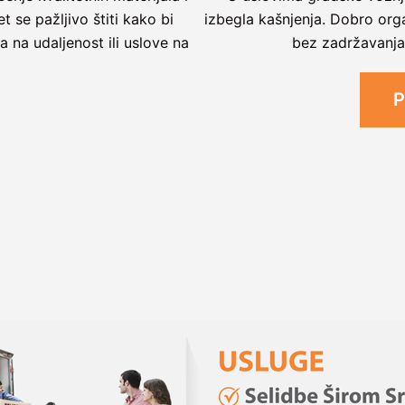
 se pažljivo štiti kako bi
izbegla kašnjenja. Dobro org
 na udaljenost ili uslove na
bez zadržavanja
P