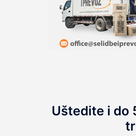
Uštedite i do
t