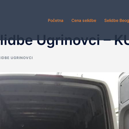
Početna
Cena selidbe
Selidbe Beo
lidbe Ugrinovci – 
LIDBE UGRINOVCI