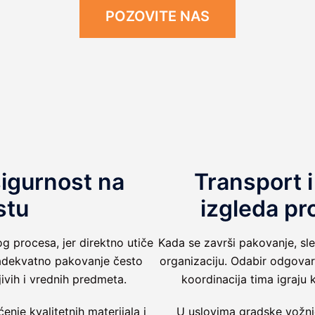
POZOVITE NAS
sigurnost na
Transport i
stu
izgleda pr
g procesa, jer direktno utiče
Kada se završi pakovanje, sle
adekvatno pakovanje često
organizaciju. Odabir odgovara
ivih i vrednih predmeta.
koordinacija tima igraju k
nje kvalitetnih materijala i
U uslovima gradske vožnje