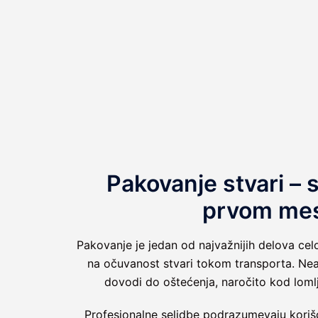
Pakovanje stvari – 
prvom me
Pakovanje je jedan od najvažnijih delova celo
na očuvanost stvari tokom transporta. Ne
dovodi do oštećenja, naročito kod lomlj
Profesionalne selidbe podrazumevaju korišće