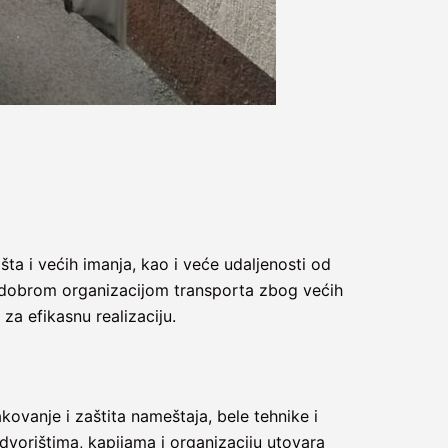
a i većih imanja, kao i veće udaljenosti od
 za dobrom organizacijom transporta zbog većih
 za efikasnu realizaciju.
kovanje i zaštita nameštaja, bele tehnike i
dvorištima, kapijama i organizaciju utovara