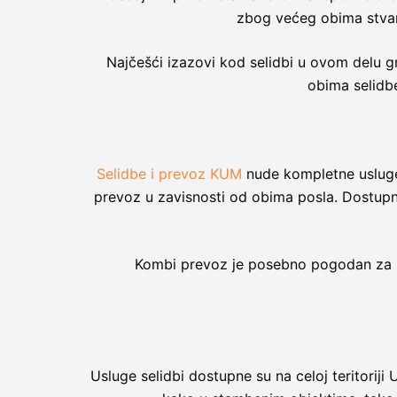
zbog većeg obima stvari
Najčešći izazovi kod selidbi u ovom delu gra
obima selidb
Selidbe i prevoz KUM
nude kompletne usluge s
prevoz u zavisnosti od obima posla. Dostupn
Kombi prevoz je posebno pogodan za Ugr
Usluge selidbi dostupne su na celoj teritoriji