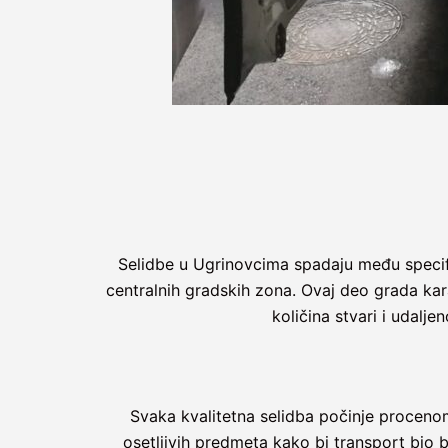
Selidbe u Ugrinovcima spadaju među specifi
centralnih gradskih zona. Ovaj deo grada kara
količina stvari i udalje
Svaka kvalitetna selidba počinje procenom 
osetljivih predmeta kako bi transport bio 