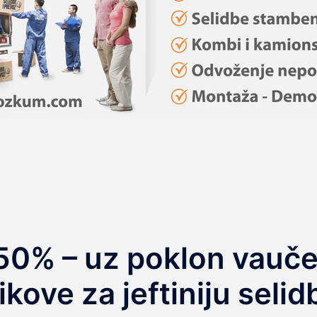
 50% – uz poklon vaučer
rikove za jeftiniju selid