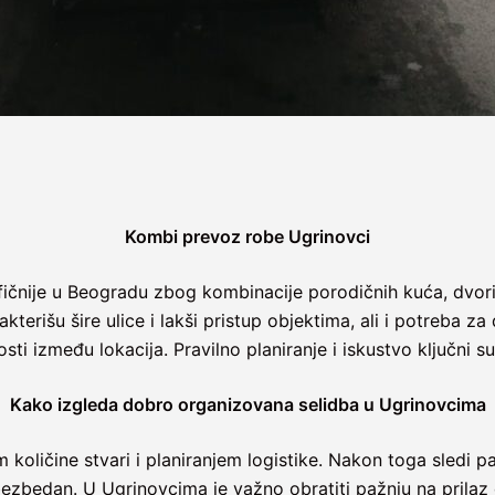
Kombi prevoz robe Ugrinovci
čnije u Beogradu zbog kombinacije porodičnih kuća, dvorišt
kterišu šire ulice i lakši pristup objektima, ali i potreba
nosti između lokacija. Pravilno planiranje i iskustvo ključni su
Kako izgleda dobro organizovana selidba u Ugrinovcima
količine stvari i planiranjem logistike. Nakon toga sledi pa
bezbedan. U Ugrinovcima je važno obratiti pažnju na prilaz 