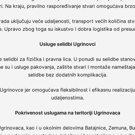
. Na kraju, pravilno raspoređivanje stvari omogućava brzo 
da uključuju veće udaljenosti, transport većih količina stva
e. Upravo zbog toga su iskustvo i dobra logistika od presu
Usluge selidbi Ugrinovci
elidbi za fizička i pravna lica. U ponudi su selidbe stanov
e su i usluge pakovanja, zaštite stvari i montaže namešta
selidbe bez dodatnih komplikacija.
inovce jer omogućava fleksibilnost i efikasnu realizaciju s
udaljenostima.
Pokrivenost uslugama na teritoriji Ugrinovaca
 Ugrinovaca, kao i u okolnim delovima Batajnice, Zemuna, Bus