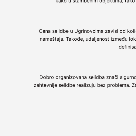
kako u stambenim objektima, tako i
Cena selidbe u Ugrinovcima zavisi od količ
nameštaja. Takođe, udaljenost između loka
definis
Dobro organizovana selidba znači sigurnos
zahtevnije selidbe realizuju bez problema. 