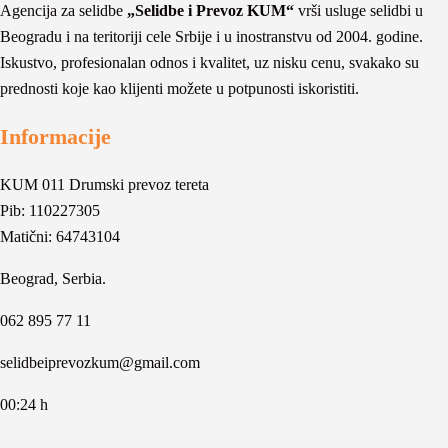
Agencija za selidbe
„Selidbe i Prevoz KUM“
vrši usluge selidbi u
Beogradu i na teritoriji cele Srbije i u inostranstvu od 2004. godine.
Iskustvo, profesionalan odnos i kvalitet, uz nisku cenu, svakako su
prednosti koje kao klijenti možete u potpunosti iskoristiti.
Informacije
KUM 011 Drumski prevoz tereta
Pib: 110227305
Matični: 64743104
Beograd, Serbia.
062 895 77 11
selidbeiprevozkum@gmail.com
00:24 h