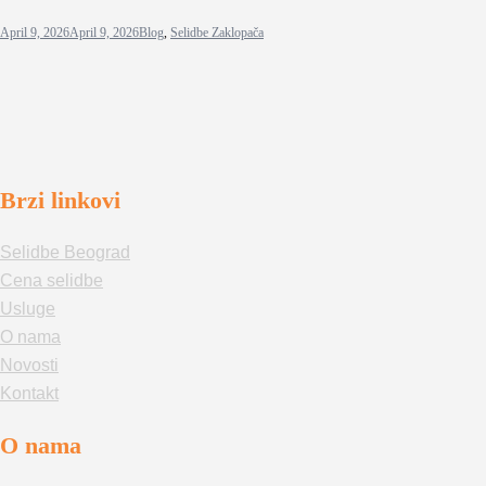
April 9, 2026
April 9, 2026
Blog
,
Selidbe Zaklopača
Brzi linkovi
Selidbe Beograd
Cena selidbe
Usluge
O nama
Novosti
Kontakt
O nama