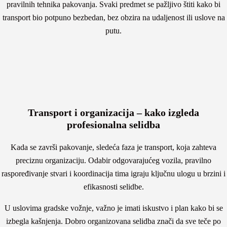
pravilnih tehnika pakovanja. Svaki predmet se pažljivo štiti kako bi
transport bio potpuno bezbedan, bez obzira na udaljenost ili uslove na
putu.
Transport i organizacija – kako izgleda
profesionalna selidba
Kada se završi pakovanje, sledeća faza je transport, koja zahteva
preciznu organizaciju. Odabir odgovarajućeg vozila, pravilno
raspoređivanje stvari i koordinacija tima igraju ključnu ulogu u brzini i
efikasnosti selidbe.
U uslovima gradske vožnje, važno je imati iskustvo i plan kako bi se
izbegla kašnjenja. Dobro organizovana selidba znači da sve teče po