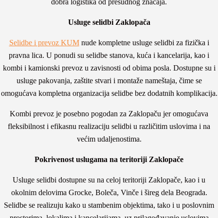
dobra logistika od presudnog značaja.
Usluge selidbi Zaklopača
Selidbe i prevoz KUM
nude kompletne usluge selidbi za fizička i
pravna lica. U ponudi su selidbe stanova, kuća i kancelarija, kao i
kombi i kamionski prevoz u zavisnosti od obima posla. Dostupne su i
usluge pakovanja, zaštite stvari i montaže nameštaja, čime se
omogućava kompletna organizacija selidbe bez dodatnih komplikacija.
Kombi prevoz je posebno pogodan za Zaklopaču jer omogućava
fleksibilnost i efikasnu realizaciju selidbi u različitim uslovima i na
većim udaljenostima.
Pokrivenost uslugama na teritoriji Zaklopače
Usluge selidbi dostupne su na celoj teritoriji Zaklopače, kao i u
okolnim delovima Grocke, Boleča, Vinče i šireg dela Beograda.
Selidbe se realizuju kako u stambenim objektima, tako i u poslovnim
prostorima, lokalima i kancelarijama, uz prilagođavanje uslovima