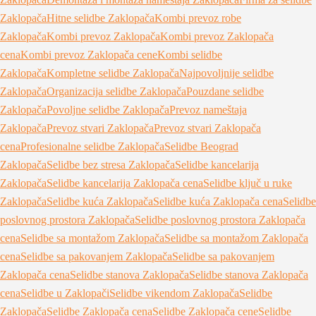
Zaklopača
Hitne selidbe Zaklopača
Kombi prevoz robe
Zaklopača
Kombi prevoz Zaklopača
Kombi prevoz Zaklopača
cena
Kombi prevoz Zaklopača cene
Kombi selidbe
Zaklopača
Kompletne selidbe Zaklopača
Najpovoljnije selidbe
Zaklopača
Organizacija selidbe Zaklopača
Pouzdane selidbe
Zaklopača
Povoljne selidbe Zaklopača
Prevoz nameštaja
Zaklopača
Prevoz stvari Zaklopača
Prevoz stvari Zaklopača
cena
Profesionalne selidbe Zaklopača
Selidbe Beograd
Zaklopača
Selidbe bez stresa Zaklopača
Selidbe kancelarija
Zaklopača
Selidbe kancelarija Zaklopača cena
Selidbe ključ u ruke
Zaklopača
Selidbe kuća Zaklopača
Selidbe kuća Zaklopača cena
Selidbe
poslovnog prostora Zaklopača
Selidbe poslovnog prostora Zaklopača
cena
Selidbe sa montažom Zaklopača
Selidbe sa montažom Zaklopača
cena
Selidbe sa pakovanjem Zaklopača
Selidbe sa pakovanjem
Zaklopača cena
Selidbe stanova Zaklopača
Selidbe stanova Zaklopača
cena
Selidbe u Zaklopači
Selidbe vikendom Zaklopača
Selidbe
Zaklopača
Selidbe Zaklopača cena
Selidbe Zaklopača cene
Selidbe