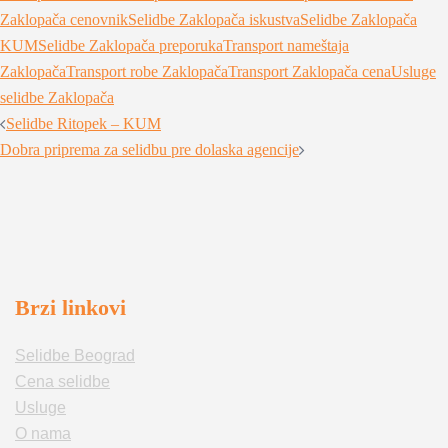
Zaklopača cenovnik
Selidbe Zaklopača iskustva
Selidbe Zaklopača
KUM
Selidbe Zaklopača preporuka
Transport nameštaja
Zaklopača
Transport robe Zaklopača
Transport Zaklopača cena
Usluge
selidbe Zaklopača
Post
Selidbe Ritopek – KUM
navigation
Dobra priprema za selidbu pre dolaska agencije
Brzi linkovi
Selidbe Beograd
Cena selidbe
Usluge
O nama