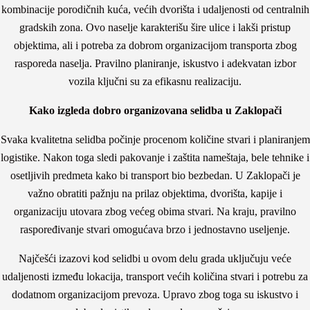
kombinacije porodičnih kuća, većih dvorišta i udaljenosti od centralnih
gradskih zona. Ovo naselje karakterišu šire ulice i lakši pristup
objektima, ali i potreba za dobrom organizacijom transporta zbog
rasporeda naselja. Pravilno planiranje, iskustvo i adekvatan izbor
vozila ključni su za efikasnu realizaciju.
Kako izgleda dobro organizovana selidba u Zaklopači
Svaka kvalitetna selidba počinje procenom količine stvari i planiranjem
logistike. Nakon toga sledi pakovanje i zaštita nameštaja, bele tehnike i
osetljivih predmeta kako bi transport bio bezbedan. U Zaklopači je
važno obratiti pažnju na prilaz objektima, dvorišta, kapije i
organizaciju utovara zbog većeg obima stvari. Na kraju, pravilno
raspoređivanje stvari omogućava brzo i jednostavno useljenje.
Najčešći izazovi kod selidbi u ovom delu grada uključuju veće
udaljenosti između lokacija, transport većih količina stvari i potrebu za
dodatnom organizacijom prevoza. Upravo zbog toga su iskustvo i