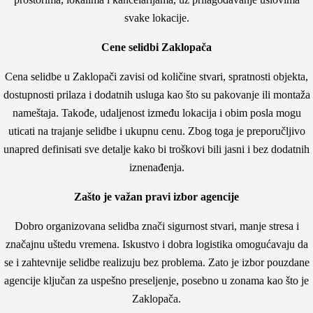
svake lokacije.
Cene selidbi Zaklopača
Cena selidbe u Zaklopači zavisi od količine stvari, spratnosti objekta,
dostupnosti prilaza i dodatnih usluga kao što su pakovanje ili montaža
nameštaja. Takođe, udaljenost između lokacija i obim posla mogu
uticati na trajanje selidbe i ukupnu cenu. Zbog toga je preporučljivo
unapred definisati sve detalje kako bi troškovi bili jasni i bez dodatnih
iznenađenja.
Zašto je važan pravi izbor agencije
Dobro organizovana selidba znači sigurnost stvari, manje stresa i
značajnu uštedu vremena. Iskustvo i dobra logistika omogućavaju da
se i zahtevnije selidbe realizuju bez problema. Zato je izbor pouzdane
agencije ključan za uspešno preseljenje, posebno u zonama kao što je
Zaklopača.