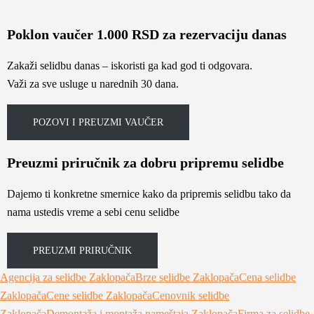
Poklon vaučer 1.000 RSD za rezervaciju danas
Zakaži selidbu danas – iskoristi ga kad god ti odgovara.
Važi za sve usluge u narednih 30 dana.
POZOVI I PREUZMI VAUČER
Preuzmi priručnik za dobru pripremu selidbe
Dajemo ti konkretne smernice kako da pripremis selidbu tako da
nama ustedis vreme a sebi cenu selidbe
PREUZMI PRIRUČNIK
Agencija za selidbe Zaklopača
Brze selidbe Zaklopača
Cena selidbe
Zaklopača
Cene selidbe Zaklopača
Cenovnik selidbe
Zaklopača
Demontaža i montaža nameštaja Zaklopača
Firma za selidbe