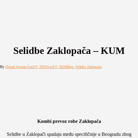
Selidbe Zaklopača – KUM
By
Nenad Jeremic
April 9, 2026
April 9, 2026
Blog
,
Selidbe Zaklopača
Kombi prevoz robe Zaklopača
Selidbe u Zaklopači spadaju među specifičnije u Beogradu zbog